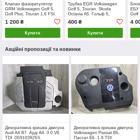
Клапан фазорегулятор
Трубка EGR Volkswagen
Блок
GRM Volkswagen Golf 5,
Golf 5, Touran. Skoda
ЕБУ 
Golf Plus, Touran 1,6 FSI.
Octavia A5. Гольф 5,
Golf
03C906455A.
Туран. 1.4–1.6 FSI.
Голь
1 200
400
4 0
₴
₴
03C131521S.
03C
Купити
Купити
Акційні пропозиції та новинки
Декоративна кришка двигуна
Декоративна кришка двигуна
Audi A4 B7. Ауді А4. 3.0 V6
Volkswagen Passat B5,
TDI. 059103925S.
Пассат Б5. 1.9 TDI.