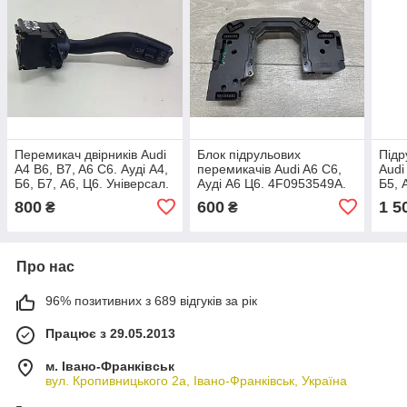
Перемикач двірників Audi
Блок підрульових
Підр
A4 B6, B7, A6 C6. Ауді А4,
перемикачів Audi A6 C6,
Audi
Б6, Б7, А6, Ц6. Універсал.
Ауді А6 Ц6. 4F0953549A.
Б5, 
4E0953503C.
4D0
800
600
1 5
₴
₴
Про нас
96% позитивних з 689 відгуків за рік
Працює з 29.05.2013
м. Івано-Франківськ
вул. Кропивницького 2а, Івано-Франківськ, Україна