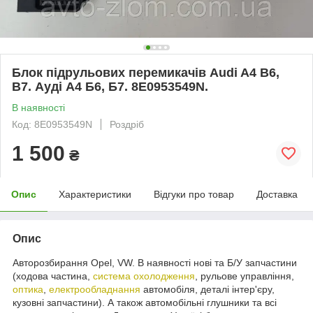
Блок підрульових перемикачів Audi A4 B6,
B7. Ауді А4 Б6, Б7. 8E0953549N.
В наявності
Код: 8E0953549N
Роздріб
1 500
₴
Опис
Характеристики
Відгуки про товар
Доставка
Опис
Авторозбирання Opel, VW. В наявності нові та Б/У запчастини
(ходова частина,
система охолодження
, рульове управління,
оптика
,
електрообладнання
автомобіля, деталі інтер'єру,
кузовні запчастини). А також автомобільні глушники та всі