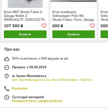
Блок ABS Skoda Fabia 2,
Блок комфорту
Бло
Шкода Фабія 2.
Volkswagen Polo 9N,
Volk
6R0614117F, 0265232276,
Skoda Fabia, Поло, Шкода
Skod
6R0907379J.
Фабія. 6Q0959433G.
Фабі
107 500
600
500
₴
₴
Купити
Купити
Про нас
96% позитивних з 689 відгуків за рік
Працює з 29.05.2013
м. Івано-Франківськ
вул. Кропивницького 2а, Івано-Франківськ, Україна
Контакти
Сьогодні вихідний
Показати весь графік роботи