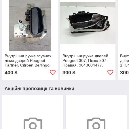
Внутрішня ручка зсувних
Внутрішня ручка дверей
Внут
лівих дверей Peugeot
Peugeot 307, Пежо 307.
двер
Partner, Citroen Berlingo.
Правая. 9643604477.
1, C
1996 – 2007. 9659345680.
Peug
400
300
300
₴
₴
965
Акційні пропозиції та новинки