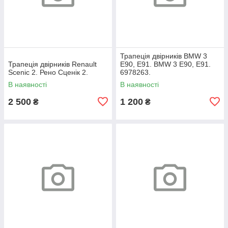
Трапеція двірників BMW 3
Трапеція двірників Renault
E90, E91. BMW 3 Е90, Е91.
Scenic 2. Рено Сценік 2.
6978263.
В наявності
В наявності
2 500
1 200
₴
₴