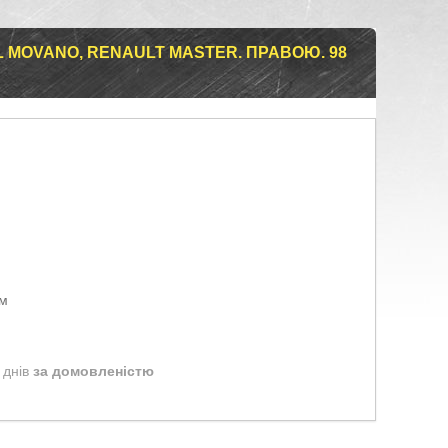
 MOVANO, RENAULT MASTER. ПРАВОЮ. 98
ом
 днів
за домовленістю