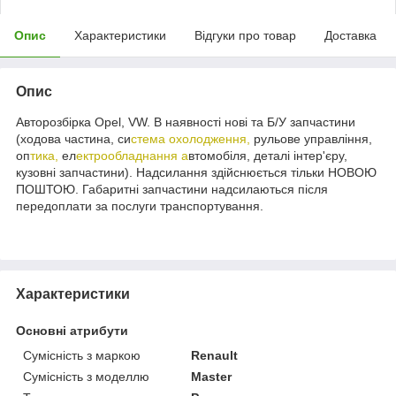
Опис
Характеристики
Відгуки про товар
Доставка
Опис
Авторозбірка Opel, VW. В наявності нові та Б/У запчастини
(ходова частина, си
стема охолодження,
рульове управління,
оп
тика,
ел
ектрообладнання а
втомобіля, деталі інтер'єру,
кузовні запчастини). Надсилання здійснюється тільки НОВОЮ
ПОШТОЮ. Габаритні запчастини надсилаються після
передоплати за послуги транспортування.
Характеристики
Основні атрибути
Сумісність з маркою
Renault
Сумісність з моделлю
Master