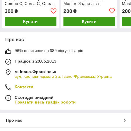
Combo C, Corsa C, Опель
Master. Задня ліва.
Mast
Корса Ц, Комбо Ц.
C2211A0.
C22
300
200
200
₴
₴
Купити
Купити
Про нас
96% позитивних з 689 відгуків за рік
Працює з 29.05.2013
м. Івано-Франківськ
вул. Кропивницького 2а, Івано-Франківськ, Україна
Контакти
Сьогодні вихідний
Показати весь графік роботи
Про нас