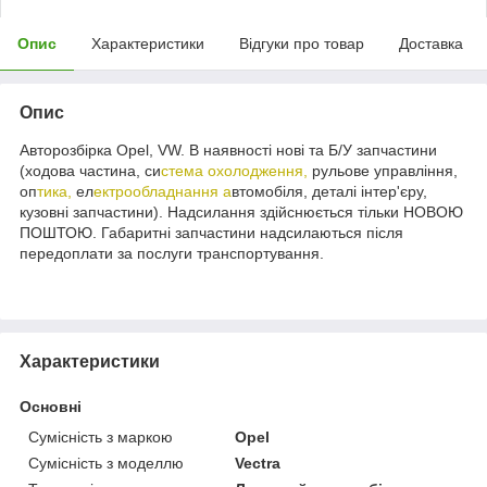
Опис
Характеристики
Відгуки про товар
Доставка
Опис
Авторозбірка Opel, VW. В наявності нові та Б/У запчастини
(ходова частина, си
стема охолодження,
рульове управління,
оп
тика,
ел
ектрообладнання а
втомобіля, деталі інтер'єру,
кузовні запчастини). Надсилання здійснюється тільки НОВОЮ
ПОШТОЮ. Габаритні запчастини надсилаються після
передоплати за послуги транспортування.
Характеристики
Основні
Сумісність з маркою
Opel
Сумісність з моделлю
Vectra