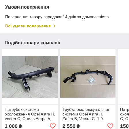
Умови повернення
Повернення товару впродовж 14 днів за домовленістю
Всі умови повернення
Подібні товари компанії
Патрубок системи
Трубка охолоджувальної
Патр
охолодження Opel Astra H,
системи Opel Astra H,
охол
Vectra C, Опель Астра h,
Zafira B, Vectra C. 1.9
C, О
Вектра Ц Z18XE, Z18XEL.
CDTI. 1338527, 55213862.
2,2 
1 000
2 550
150
₴
₴
9202151