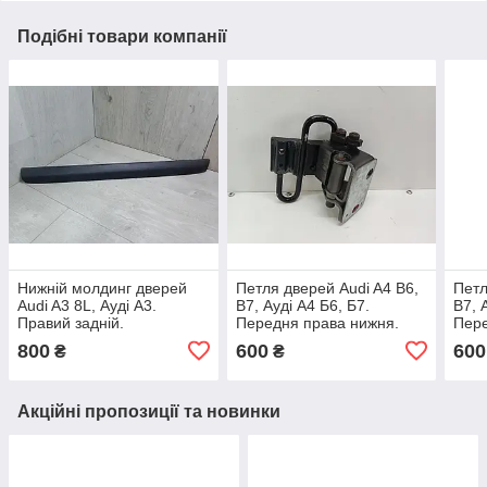
Подібні товари компанії
Нижній молдинг дверей
Петля дверей Audi A4 B6,
Петл
Audi A3 8L, Ауді А3.
B7, Ауді А4 Б6, Б7.
B7, 
Правий задній.
Передня права нижня.
Пере
8L4853970.
8E0831412B.
8E0
800
600
600
₴
₴
Акційні пропозиції та новинки