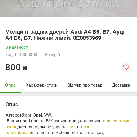
Молдинг задніх дверей Audi A4 B6, B7, Ауді
А4 Б6, Б7. Нижній лівий. 8E0853969.
В наявності
Код: 8E0853969
Роздріб
800
₴
Опис
Характеристики
Відгуки про товар
Доставка
Опис
Авторозбірка Opel, VW.
В наявності нові та Б/У запчастини (ходова час
тина, система
охоло
дження, рульове управл
іння,
оп
тика,
електрообла
днання автомобіля, деталі інтер'єру,