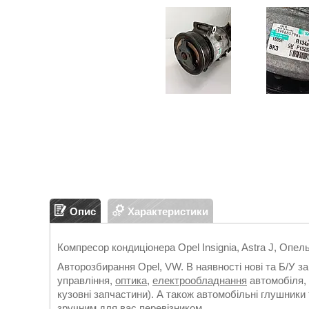
Опис
Характеристики
Компресор кондиціонера Opel Insignia, Astra J, Опель
Авторозбирання Opel, VW. В наявності нові та Б/У з
управління,
оптика
,
електрообладнання
автомобіля, 
кузовні запчастини). А також автомобільні глушники 
зручним для вас перевізником.