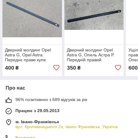
Дверний молдинг Opel
Дверний молдинг Opel
Ущіл
Astra G, Opel Astra.
Astra G, Опель Астра Р.
прав
Переднє праве купе.
Передній правий.
Опел
90587372
9058706.
400
350
600
₴
₴
Про нас
96% позитивних з 689 відгуків за рік
Працює з 29.05.2013
м. Івано-Франківськ
вул. Кропивницького 2а, Івано-Франківськ, Україна
Контакти