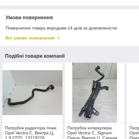
Умови повернення
Повернення товару впродовж 14 днів за домовленістю
Всі умови повернення
Подібні товари компанії
Патрубок радіатора пічки
Патрубок інтеркулера
Патр
Opel Vectra C, Вектра Ц,
Opel Vectra C, Signum.
Opel
1,9 CDTI. 13119226.
Опель Вектра Ц, Сигнум.
Опел