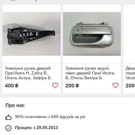
Зовнішня ручка дверей
Зовнішня ручка задніх
Двер
Opel Astra H, Zafira B,
лівих дверей Opel Vectra
пере
Опель Астра, Зафіра Б.
B, Опель Вектра Б.
Vect
Задня права. 24463750
0913
400
200
200
₴
₴
Про нас
96% позитивних з 689 відгуків за рік
Працює з 29.05.2013