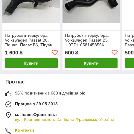
Патрубок інтеркулера
Патрубок інтеркулера,
Патр
Volkswagen Passat B6,
Volkswagen Passat B5
Volk
Tiguan. Пасат Б6, Тігуан.
1.9TDI. 058145856K,
Pass
1.8 – 2.0 TSI.
058145856D.
TDI.
1 600
600
500
₴
₴
1K0145770N.
Купити
Купити
Про нас
96% позитивних з 689 відгуків за рік
Працює з 29.05.2013
м. Івано-Франківськ
вул. Кропивницького 2а, Івано-Франківськ, Україна
Контакти