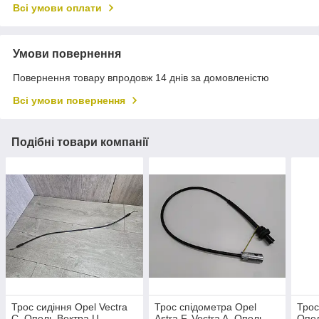
Всі умови оплати
Умови повернення
Повернення товару впродовж 14 днів за домовленістю
Всі умови повернення
Подібні товари компанії
Трос сидіння Opel Vectra
Трос спідометра Opel
Трос
C, Опель Вектра Ц.
Astra F, Vectra A. Опель
Опел