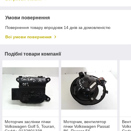
Умови повернення
Повернення товару впродовж 14 днів за домовленістю
Всі умови повернення
Подібні товари компанії
Моторчик заслінки пічки
Моторчик, вентилятор
Вент
Volkswagen Golf 5, Touran,
пічки Volkswagen Passat
Volk
Caddy. 0132801338,
B6, Пассат Б6.
Cadd