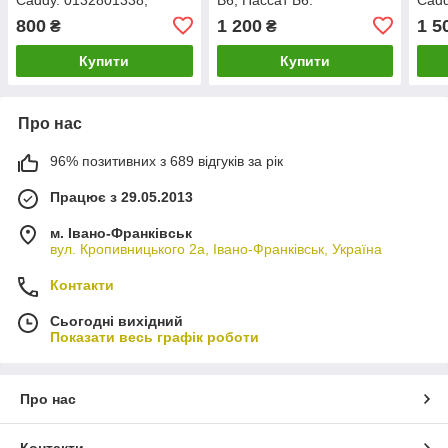
1K1907511G.
3C1820015G.
F98
800
1 200
1 5
₴
₴
Купити
Купити
Про нас
96% позитивних з 689 відгуків за рік
Працює з 29.05.2013
м. Івано-Франківськ
вул. Кропивницького 2а, Івано-Франківськ, Україна
Контакти
Сьогодні вихідний
Показати весь графік роботи
Про нас
Контакти