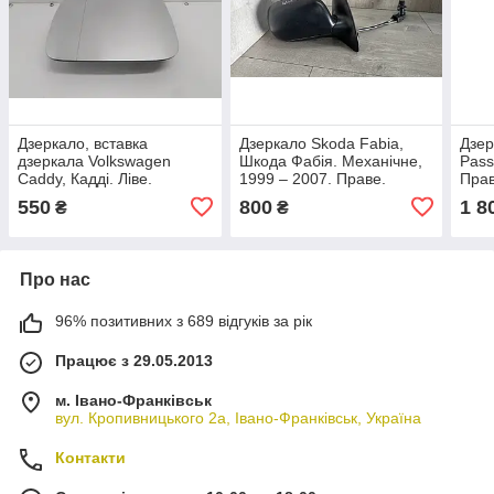
Дзеркало, вставка
Дзеркало Skoda Fabia,
Дзер
дзеркала Volkswagen
Шкода Фабія. Механічне,
Pass
Caddy, Кадді. Ліве.
1999 – 2007. Праве.
Прав
Механічний
E8012659.
550
800
1 8
₴
₴
Про нас
96% позитивних з 689 відгуків за рік
Працює з 29.05.2013
м. Івано-Франківськ
вул. Кропивницького 2а, Івано-Франківськ, Україна
Контакти