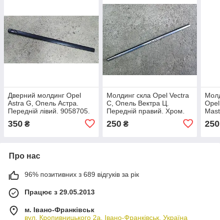
Дверний молдинг Opel
Молдинг скла Opel Vectra
Молд
Astra G, Опель Астра.
C, Опель Вектра Ц.
Opel
Передній лівий. 9058705.
Передній правий. Хром.
Mast
350
250
250
₴
₴
Про нас
96% позитивних з 689 відгуків за рік
Працює з 29.05.2013
м. Івано-Франківськ
вул. Кропивницького 2а, Івано-Франківськ, Україна