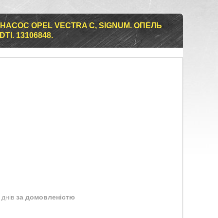
АСОС OPEL VECTRA C, SIGNUM. ОПЕЛЬ
TI. 13106848.
 днів
за домовленістю