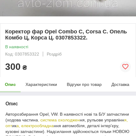
Коректор фар Opel Combo C, Corsa C. Опель
Комбо Ц, Корса Ц. 0307853322.
В наявності
Код: 0307853322
Роздріб
300
₴
Опис
Характеристики
Відгуки про товар
Доставка
Опис
Авторозбирання Opel, VW. В наявності нові та Б/У запчастини
(ходова частина
, система охолоджен
ня, рульове управлінн
я,
опт
ик
а, електрообладна
ння автомобіля, деталі інтер'єру,
кузовні запчастини). Надсилання здійснюється тільки НОВОЮ