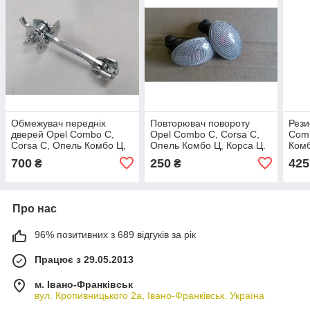
Обмежувач передніх
Повторювач повороту
Рези
дверей Opel Combo C,
Opel Combo C, Corsa C,
Comb
Corsa C, Опель Комбо Ц,
Опель Комбо Ц, Корса Ц.
Комб
Корса Ц.
9053
700
250
425
₴
₴
Про нас
96% позитивних з 689 відгуків за рік
Працює з 29.05.2013
м. Івано-Франківськ
вул. Кропивницького 2а, Івано-Франківськ, Україна