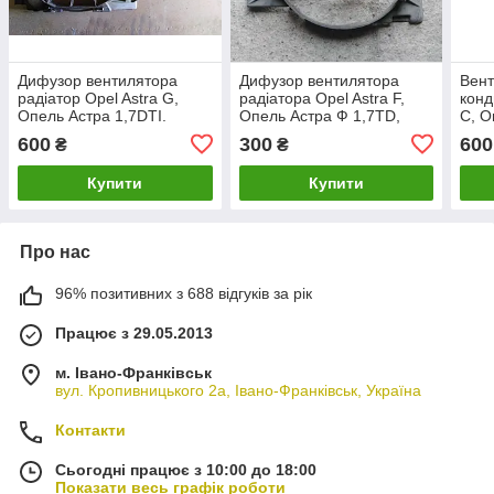
Дифузор вентилятора
Дифузор вентилятора
Вент
радіатор Opel Astra G,
радіатора Opel Astra F,
конд
Опель Астра 1,7DTI.
Опель Астра Ф 1,7TD,
C, О
9129526, 0130303886.
X17DTL. 90499343.
2,2 
600
300
600
₴
₴
Купити
Купити
Про нас
96% позитивних з 688 відгуків за рік
Працює з 29.05.2013
м. Івано-Франківськ
вул. Кропивницького 2а, Івано-Франківськ, Україна
Контакти
Сьогодні працює з 10:00 до 18:00
Показати весь графік роботи