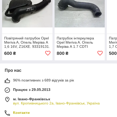
Повітряний патрубок Opel
Патрубок інтеркулера
Патр
Meriva A, Опель Меріва А
Opel Meriva A. Опель
Meri
1,6 16V, Z16XE. 93319131.
Меріва А 1.7 CDTI
1,7 
55351859.
600
800
500
₴
₴
Про нас
96% позитивних з 689 відгуків за рік
Працює з 29.05.2013
м. Івано-Франківськ
вул. Кропивницького 2а, Івано-Франківськ, Україна
Контакти