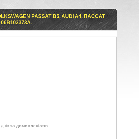
LKSWAGEN PASSAT B5, AUDI A4, ПАССАТ
. 06B103373A.
 днів
за домовленістю