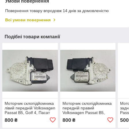
Умови повернення
Повернення товару впродовж 14 днів за домовленістю
Всі умови повернення
Подібні товари компанії
Моторчик склопідйомника
Моторчик склопідйомника
Мото
лівий передній Volkswagen
передній правий
задн
Passat B5, Golf 4, Пасат
Volkswagen Passat B5,
Pass
Б5, Гольф 4. 101435203.
Golf 4, Пасат Б5, Гольф 4.
Б5, 
800
800
500
₴
₴
101431203.
1014