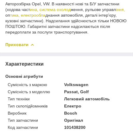
Авторозбірка Opel, VW. В наявності нові та Б/У запчастини
(ходова част
ина, система охолод
ження, рульове управл
іння,
оп
тика, електрообла
днання автомобіля, деталі інтер'єру,
кузовні запчастини). Надсилання здійснюється тільки НОВОЮ
ПОШТОЮ. Габаритні запчастини надсилаються після
передоплати за послуги транспортування.
Приховати
Характеристики
Основні атрибути
Сумісність з маркою
Volkswagen
Сумісність з моделлю
Passat, Golf
Тип техніки
Легковий автомобіль
Тип склопідйомників
Електро
Виробник
Bosch
Тип запчастини
Оригінал
Код запчастини
101438200