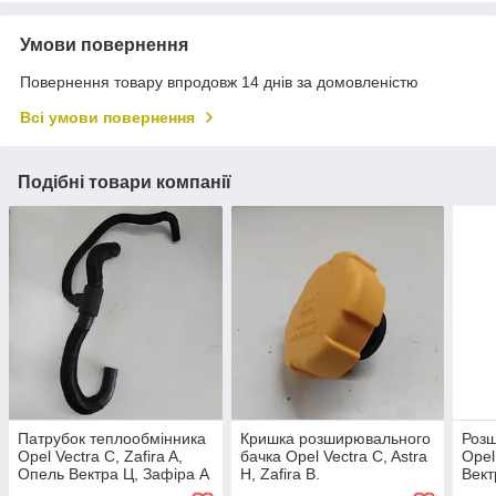
Умови повернення
Повернення товару впродовж 14 днів за домовленістю
Всі умови повернення
Подібні товари компанії
Патрубок теплообмінника
Кришка розширювального
Роз
Opel Vectra C, Zafira A,
бачка Opel Vectra C, Astra
Opel
Опель Вектра Ц, Зафіра А
H, Zafira B.
Вект
2,0 – 2,0 DTI. 24461875.