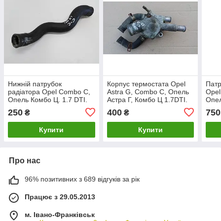
Нижній патрубок
Корпус термостата Opel
Патр
радіатора Opel Combo C,
Astra G, Combo C, Опель
Opel
Опель Комбо Ц. 1.7 DTI.
Астра Г, Комбо Ц 1.7DTI.
Опел
9128807.
2,0 
250
400
750
₴
₴
Купити
Купити
Про нас
96% позитивних з 689 відгуків за рік
Працює з 29.05.2013
м. Івано-Франківськ