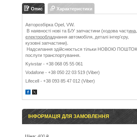
Опис
Характеристики
Авторозбірка Opel, VW.
В наявності нові та Б/У запчастини (ходова част
ина
електрообла
днання автомобіля, деталі інтер'єру,
кузовні запчастини).
Надсилання здійснюється тільки НОВОЮ ПОШТОЮ. Г
послуги транспортування.
Kyivstar - +38 068 05 55 061
Vodafone - +38 050 22 03 519 (Viber)
Lifecell - +38 093 85 47 012 (Viber)
ІНФОРМАЦІЯ ДЛЯ ЗАМОВЛЕННЯ
Ціна:
400 ₴