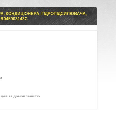
, КОНДИЦІОНЕРА, ГІДРОПІДСИЛЮВАЧА,
 R045903143C
ом
 днів
за домовленістю