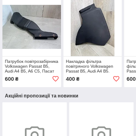
Патрубок повітрозабірника
Накладка фільтра
Патр
Volkswagen Passat B5,
повітряного Volkswagen
філь
Audi A4 B5, A6 C5, Пасат
Passat B5, Audi A4 B5.
Pass
Б5, Audi A4, A6 1,9 TDI.
Пассат Б5, Ауді А4.
Паса
600
400
600
₴
₴
058129617A.
058133849A.
1K0
Акційні пропозиції та новинки