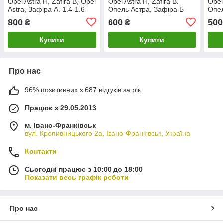
Opel Astra H, Zafira B, Opel
Opel Astra H, Zafira B.
Opel
Astra, Зафіра А. 1.4-1.6-
Опель Астра, Зафіра Б
Опел
1.8. V05453.
1.4-1.6-1.8. 24459803.
На б
800
600
500
₴
₴
9057
Купити
Купити
Про нас
96% позитивних з 687 відгуків за рік
Працює з 29.05.2013
м. Івано-Франківськ
вул. Кропивницького 2а, Івано-Франківськ, Україна
Контакти
Сьогодні працює з 10:00 до 18:00
Показати весь графік роботи
Про нас