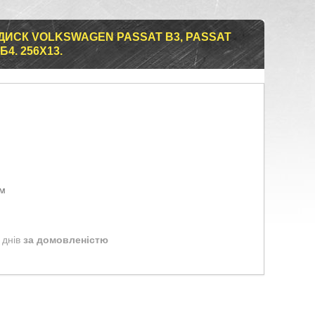
ДИСК VOLKSWAGEN PASSAT B3, PASSAT
Б4. 256X13.
ом
 днів
за домовленістю