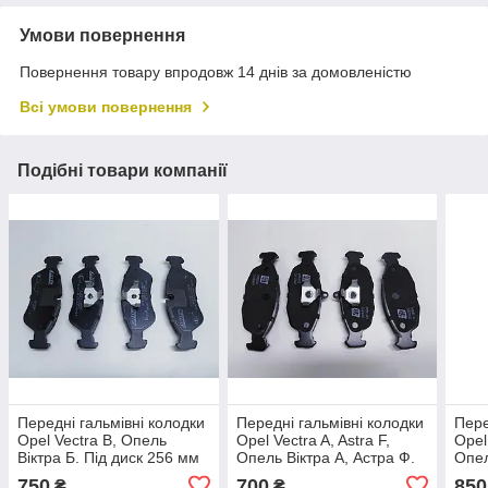
Умови повернення
Повернення товару впродовж 14 днів за домовленістю
Всі умови повернення
Подібні товари компанії
Передні гальмівні колодки
Передні гальмівні колодки
Пере
Opel Vectra B, Опель
Opel Vectra A, Astra F,
Opel
Віктра Б. Під диск 256 мм
Опель Віктра А, Астра Ф.
Опел
1.4 — 1.6
Під 
750
700
850
₴
₴