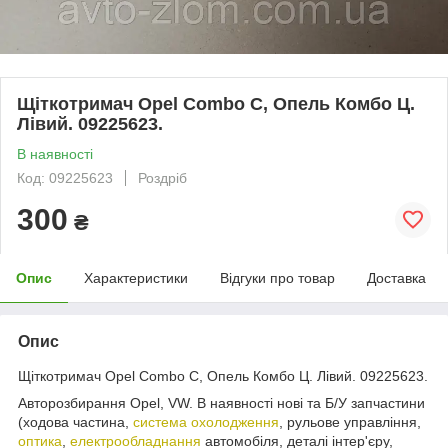
Щіткотримач Opel Combo C, Опель Комбо Ц.
Лівий. 09225623.
В наявності
Код: 09225623
Роздріб
300
₴
Опис
Характеристики
Відгуки про товар
Доставка
Опис
Щіткотримач Opel Combo C, Опель Комбо Ц. Лівий. 09225623.
Авторозбирання Opel, VW. В наявності нові та Б/У запчастини
(ходова частина,
система охолодження
, рульове управління,
оптика
,
електрообладнання
автомобіля, деталі інтер'єру,