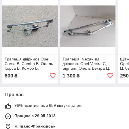
Трапеція двірників Opel
Трапеція, механізм
Щітк
Corsa B, Combo B. Опель
двірників Opel Vectra C,
Opel
Корса Б, Комбо Б.
Signum, Опель Вектра Ц,
Ц. 0
Сигнум.
600
1 300
250
₴
₴
Про нас
96% позитивних з 689 відгуків за рік
Працює з 29.05.2013
м. Івано-Франківськ