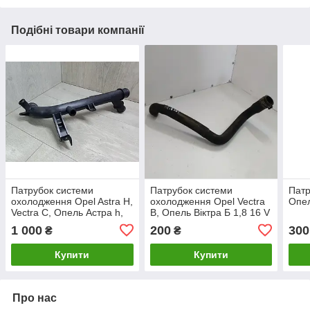
Подібні товари компанії
Патрубок системи
Патрубок системи
Патр
охолодження Opel Astra H,
охолодження Opel Vectra
Опел
Vectra C, Опель Астра h,
B, Опель Віктра Б 1,8 16 V
Вектра Ц Z18XE, Z18XEL.
(Z18XE, X18XE1).
1 000
200
300
₴
₴
9202151
90536521.
Купити
Купити
Про нас