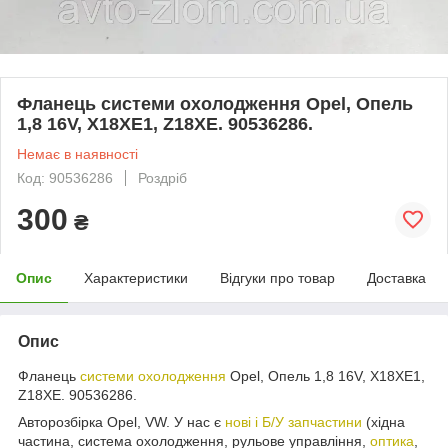
Фланець системи охолодження Opel, Опель
1,8 16V, X18XE1, Z18XE. 90536286.
Немає в наявності
Код: 90536286
Роздріб
300
₴
Опис
Характеристики
Відгуки про товар
Доставка
Опис
Фланець
системи охолодження
Opel, Опель 1,8 16V, X18XE1,
Z18XE. 90536286.
Авторозбірка Opel, VW. У нас є
нові і Б/У запчастини
(хідна
частина, система охолодження, рульове управління,
оптика
,