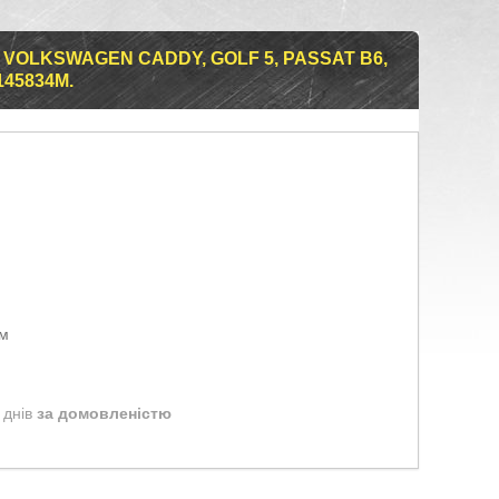
VOLKSWAGEN CADDY, GOLF 5, PASSAT B6,
0145834M.
ом
 днів
за домовленістю