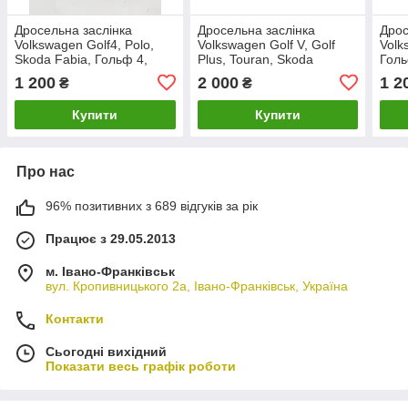
Дросельна заслінка
Дросельна заслінка
Дрос
Volkswagen Golf4, Polo,
Volkswagen Golf V, Golf
Volk
Skoda Fabia, Гольф 4,
Plus, Touran, Skoda
Голь
Поло, Фабія. 1,4-1,2 16V.
Octavia A5 1,6.
0361
1 200
2 000
1 2
₴
₴
036133062N.
06A133062A.
Купити
Купити
Про нас
96% позитивних з 689 відгуків за рік
Працює з 29.05.2013
м. Івано-Франківськ
вул. Кропивницького 2а, Івано-Франківськ, Україна
Контакти
Сьогодні вихідний
Показати весь графік роботи