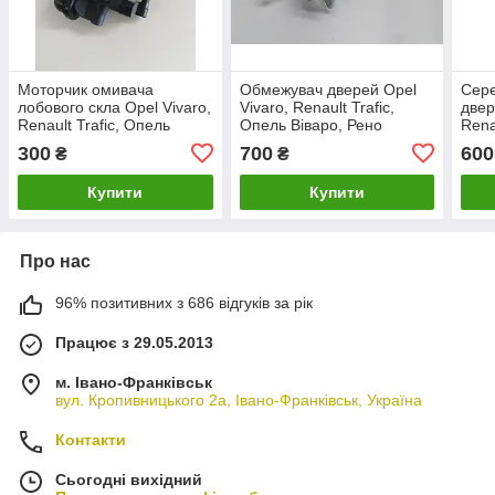
Моторчик омивача
Обмежувач дверей Opel
Сере
лобового скла Opel Vivaro,
Vivaro, Renault Trafic,
двер
Renault Trafic, Опель
Опель Віваро, Рено
Rena
Віваро, Рено Трафік.
Трафік.
Віва
300
700
600
₴
₴
Купити
Купити
Про нас
96% позитивних з 686 відгуків за рік
Працює з 29.05.2013
м. Івано-Франківськ
вул. Кропивницького 2а, Івано-Франківськ, Україна
Контакти
Сьогодні вихідний