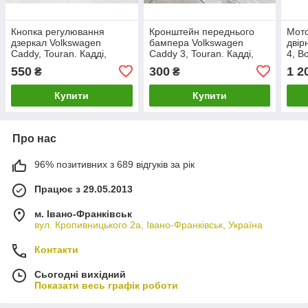
Кнопка регулювання
Кронштейн переднього
Мото
дзеркал Volkswagen
бампера Volkswagen
двір
Caddy, Touran. Кадді,
Caddy 3, Touran. Кадді,
4, B
Туран. 1T1959552.
Туран. Правий.
1J6
550
300
1 2
₴
₴
1T0807890.
Купити
Купити
Про нас
96% позитивних з 689 відгуків за рік
Працює з 29.05.2013
м. Івано-Франківськ
вул. Кропивницького 2а, Івано-Франківськ, Україна
Контакти
Сьогодні вихідний
Показати весь графік роботи