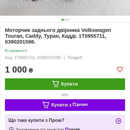
Моторчик заднього двірника Volkswagen
Touran, Caddy, Туран, Кадді. 1T0955711,
0390201598.
В наявності
Код: 1T0955711, 0390201598
Роздріб
1 000
₴
Купити
або
Купити з
Що таке купити з Пром?
Замовлення під захистом