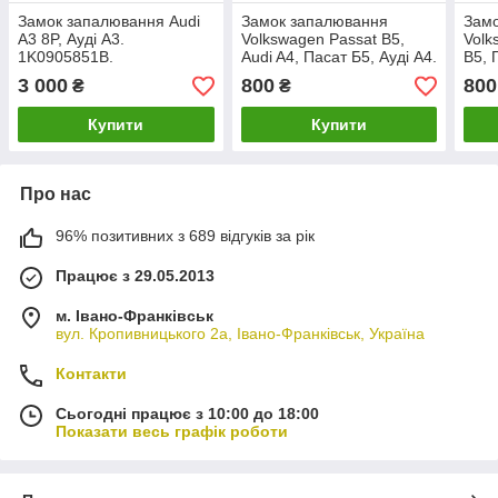
Замок запалювання Audi
Замок запалювання
Зам
A3 8P, Ауді А3.
Volkswagen Passat B5,
Volk
1K0905851B.
Audi A4, Пасат Б5, Ауді А4.
B5, 
4B0905851Q.
4B0
3 000
800
800
₴
₴
Купити
Купити
Про нас
96% позитивних з 689 відгуків за рік
Працює з 29.05.2013
м. Івано-Франківськ
вул. Кропивницького 2а, Івано-Франківськ, Україна
Контакти
Сьогодні працює з 10:00 до 18:00
Показати весь графік роботи