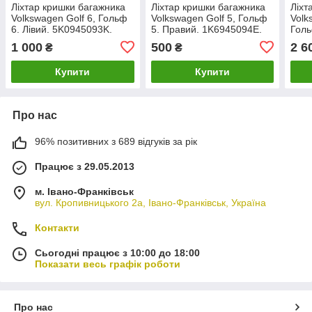
Ліхтар кришки багажника
Ліхтар кришки багажника
Ліхт
Volkswagen Golf 6, Гольф
Volkswagen Golf 5, Гольф
Volk
6. Лівий. 5K0945093K.
5. Правий. 1K6945094E.
Гол
5M0
1 000
500
2 6
₴
₴
Купити
Купити
Про нас
96% позитивних з 689 відгуків за рік
Працює з 29.05.2013
м. Івано-Франківськ
вул. Кропивницького 2а, Івано-Франківськ, Україна
Контакти
Сьогодні працює з 10:00 до 18:00
Показати весь графік роботи
Про нас