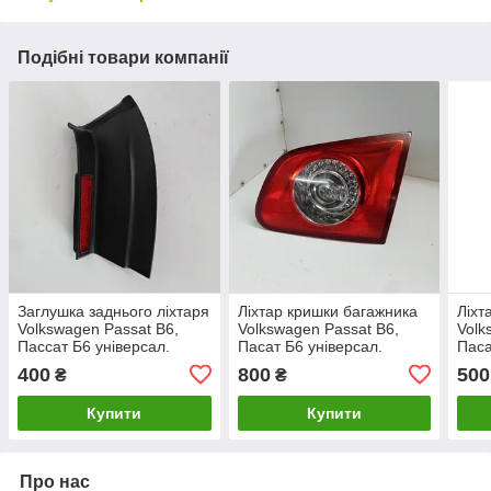
Подібні товари компанії
Заглушка заднього ліхтаря
Ліхтар кришки багажника
Ліхт
Volkswagen Passat B6,
Volkswagen Passat B6,
Volk
Пассат Б6 універсал.
Пасат Б6 універсал.
Паса
Права. 3C9945100.
Правий. 3C9945094.
400
800
500
₴
₴
Купити
Купити
Про нас