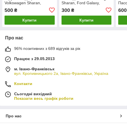
Volkswagen Sharan,
Sharan, Ford Galaxy,
Пасс
Шаран. 7M3959565A.
Шаран, Галаксі.
500
300
600
₴
₴
7M0959855,
95VW14529CAW.
Купити
Купити
Про нас
96% позитивних з 689 відгуків за рік
Працює з 29.05.2013
м. Івано-Франківськ
вул. Кропивницького 2а, Івано-Франківськ, Україна
Контакти
Сьогодні вихідний
Показати весь графік роботи
Про нас