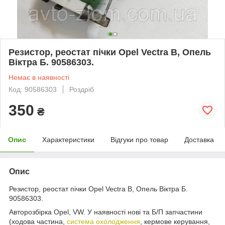
Резистор, реостат пічки Opel Vectra B, Опель
Віктра Б. 90586303.
Немає в наявності
Код: 90586303
Роздріб
350
₴
Опис
Характеристики
Відгуки про товар
Доставка
Опис
Резистор, реостат пічки Opel Vectra B, Опель Віктра Б.
90586303.
Авторозбірка Opel, VW. У наявності нові та Б/П запчастини
(ходова частина,
система охолодження
, кермове керування,