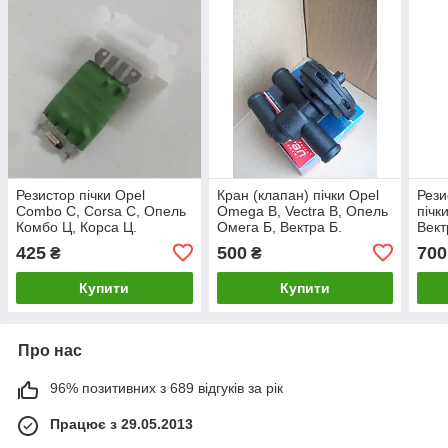
Резистор пічки Opel
Кран (клапан) пічки Opel
Рези
Combo C, Corsa C, Опель
Omega B, Vectra B, Опель
пічк
Комбо Ц, Корса Ц.
Омега Б, Вектра Б.
Вект
90535076.
425
500
700
₴
₴
Купити
Купити
Про нас
96% позитивних з 689 відгуків за рік
Працює з 29.05.2013