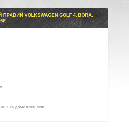
Й ПРАВИЙ VOLKSWAGEN GOLF 4, BORA,
6F.
ом
 днів
за домовленістю