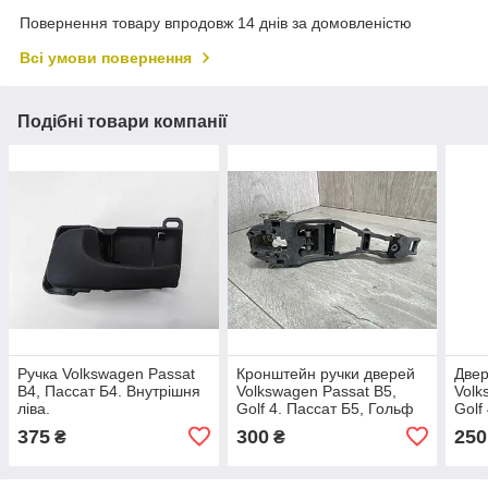
Повернення товару впродовж 14 днів за домовленістю
Всі умови повернення
Подібні товари компанії
Ручка Volkswagen Passat
Кронштейн ручки дверей
Двер
B4, Пассат Б4. Внутрішня
Volkswagen Passat B5,
Volk
ліва.
Golf 4. Пассат Б5, Гольф
Golf
4. Передній. 3B0837885.
4. 3
375
300
250
₴
₴