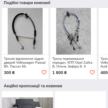
Подібні товари компанії
Тросик відчинення задніх
Троси перемикання
Трос
дверей Volkswagen Passat
передач, КПП Opel Zafira
Volk
B5, Пассат Б5.
B, Опель Зафіра Б. 6
Audi
3B0839085F.
передач. 55351948EX.
8D1
300
1 800
400
₴
₴
Акційні пропозиції та новинки