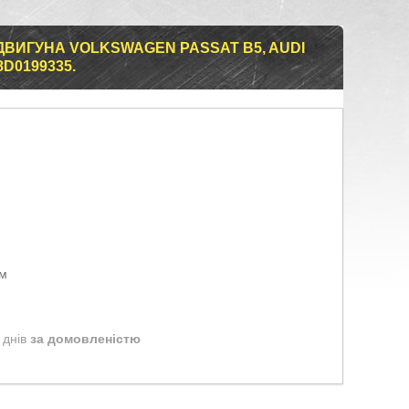
ВИГУНА VOLKSWAGEN PASSAT B5, AUDI
8D0199335.
ом
 днів
за домовленістю