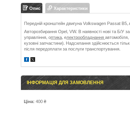
Опис
Характеристики
Передній кронштейн двигуна Volkswagen Passat B5, A
Авторозбирання Opel, VW. В наявності нові та Б/У з
управління, о
птика,
е
лектрообладнання
автомобіля, 
кузовні запчастини). Надсилання здійснюється т
після передоплати за послуги транспортування.
ІНФОРМАЦІЯ ДЛЯ ЗАМОВЛЕННЯ
Ціна:
400 ₴