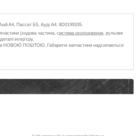
udi A4, Пассат Б5, Ауді А4. 8D0199335.
апчастини (ходова частина, с
истема охолодження,
рульове
деталі інтер'єру,
ільки НОВОЮ ПОШТОЮ. Габаритні запчастини надсилаються