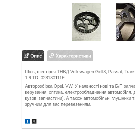
Опис
Характеристики
Шків, шестірня ТНВД Volkswagen Golf3, Passat, Trans
1.9 TD. 028130111F.
Авторозбірка Opel, VW. У наявності нові та Б/П зап
керування,
оптика
,
електрообладнання
автомобіля, д
кузові запчастини). А також автомобільні глушники т
зручним для вас перевезенням.