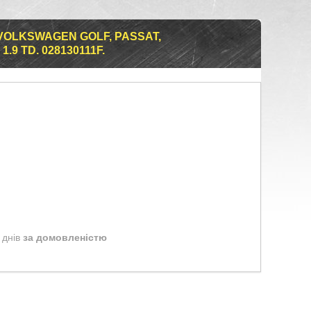
VOLKSWAGEN GOLF, PASSAT,
9 TD. 028130111F.
 днів
за домовленістю