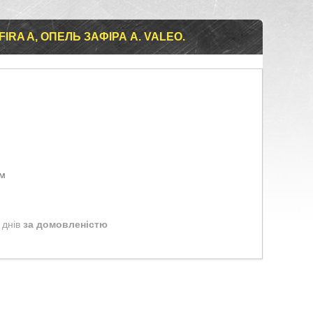
IRA A, ОПЕЛЬ ЗАФІРА А. VALEO.
ом
 днів
за домовленістю