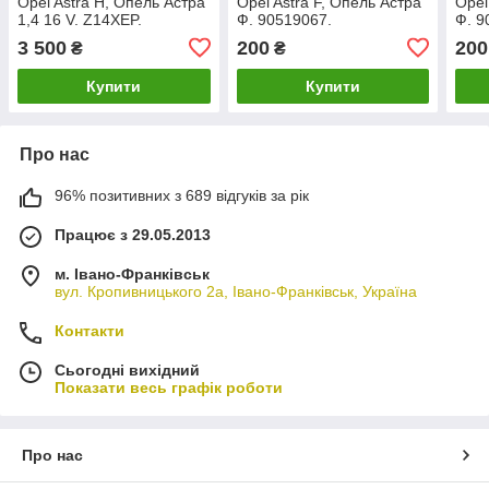
Opel Astra H, Опель Астра
Opel Astra F, Опель Астра
Opel
1,4 16 V. Z14XEP.
Ф. 90519067.
Ф. 9
0261207722, 24420562
3 500
200
200
₴
₴
QF.
Купити
Купити
Про нас
96% позитивних з 689 відгуків за рік
Працює з 29.05.2013
м. Івано-Франківськ
вул. Кропивницького 2а, Івано-Франківськ, Україна
Контакти
Сьогодні вихідний
Показати весь графік роботи
Про нас