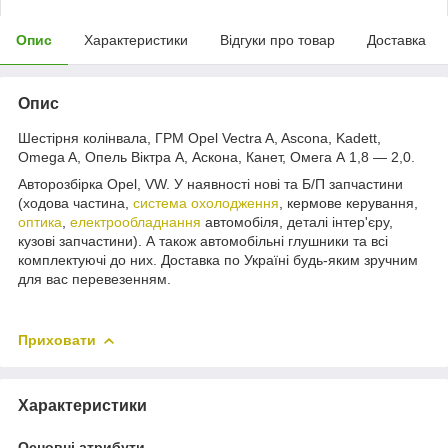
Опис
Характеристики
Відгуки про товар
Доставка
Опис
Шестірня колінвала, ГРМ Opel Vectra A, Ascona, Kadett,
Omega A, Опель Віктра А, Аскона, Канет, Омега А 1,8 — 2,0.
Авторозбірка Opel, VW. У наявності нові та Б/П запчастини
(ходова частина,
система охолодження
, кермове керування,
оптика
,
електрообладнання
автомобіля, деталі інтер'єру,
кузові запчастини). А також автомобільні глушники та всі
комплектуючі до них. Доставка по Україні будь-яким зручним
для вас перевезенням.
Приховати
Характеристики
Основні атрибути