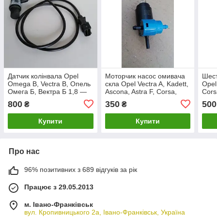
Датчик колінвала Opel
Моторчик насос омивача
Шест
Omega B, Vectra B, Опель
скла Opel Vectra A, Kadett,
Opel 
Омега Б, Вектра Б 1,8 —
Ascona, Astra F, Corsa,
Cors
2,0 16 V. 1238914,
Omega A. Хетчбек,
800
350
500
₴
₴
90458251.
універсал.
Купити
Купити
Про нас
96% позитивних з 689 відгуків за рік
Працює з 29.05.2013
м. Івано-Франківськ
вул. Кропивницького 2а, Івано-Франківськ, Україна