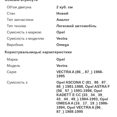
Об'єм двигуна
2 куб. см
Стан
Новий
Тип запчастини
Аналог
Тип техніки
Легковий автомобіль
Сумісність з маркою
Opel
Сумісність з моделлю
Vectra
Виробник
Omega
Користувальницькі характеристики
Марка
Opel
Модель
Vectra
Серія
VECTRA A (86_, 87_) 1988-
1995
Сумісність з:
Opel ASCONA C (81_ 86_ 87_
88_) 1981-1988, Opel ASTRA F
(56_ 57_) 1991-1998, Opel
KADETT E CC (33_ 34_ 39_
43_ 44_ 49_) 1984-1993, Opel
OMEGA A (16_ 17_ 19_) 1986-
1994, Opel VECTRA A (86_
87_) 1988-1995