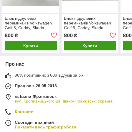
Блок підрулевих
Блок підрулевих
Блок
перемикачів Volkswagen
перемикачів Volkswagen
пере
Golf 5, Caddy, Skoda
Golf 5, Caddy, Skoda
Golf
Octavia A5, Гольф 5,
Octavia, Гольф 5, Кадді,
Octa
800
800
800
₴
₴
Кадді, Октавія.
Октавія. 1K0953549AF.
Кадд
1K0953549.
1K0
Купити
Купити
Про нас
96% позитивних з 689 відгуків за рік
Працює з 29.05.2013
м. Івано-Франківськ
вул. Кропивницького 2а, Івано-Франківськ, Україна
Контакти
Сьогодні вихідний
Показати весь графік роботи